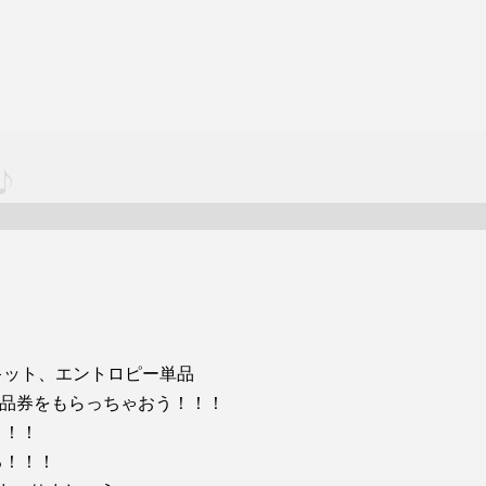
♪
キット、エントロピー単品
通商品券をもらっちゃおう！！！
！！！
る！！！