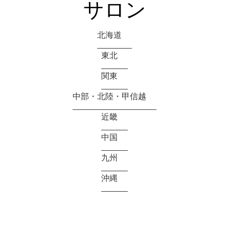
サロン
北海道
東北
関東
中部・北陸・甲信越
近畿
中国
九州
沖縄