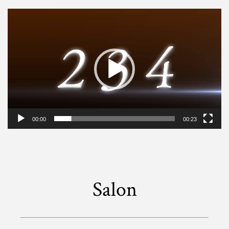
動
画
プ
レ
ー
ヤ
ー
00:00
00:23
Salon