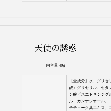
天使の誘惑
内容量 40g
【全成分】水、グリセリ
酸）グリセリル、セタノ
ン酸ビスエトキシジグ
ル、カンナジオール、
チチョーク葉エキス、