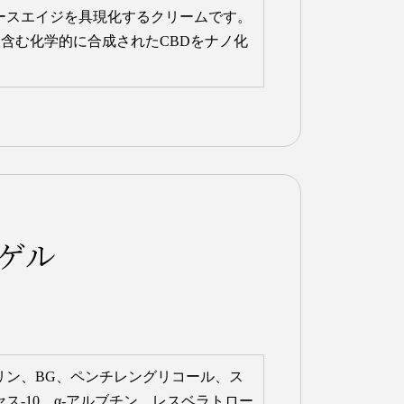
ースエイジを具現化するクリームです。
ス含む化学的に合成されたCBDをナノ化
ゲル
リン、BG、ペンチレングリコール、ス
ス-10、α-アルブチン、レスベラトロー