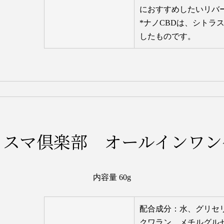
におすすめしたいリバ
*ナノCBDは、シトラ
したものです。
リスマ倶楽部 オールインワン
内容量 60g
配合成分：水、グリセ
クワラン、メチルグルセ