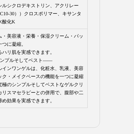
シルシクロデキストリン、アクリレー
C10-30））クロスポリマー、キサンタ
水酸化K
ム・美容液・栄養・保湿クリーム・パッ
一つに凝縮。
るハリ肌を実感できます。
シンプルそしてベスト――
ルインワンゲルは、化粧水、乳液、美容
ック・メイクベースの機能を一つに凝縮
究極のシンプルそしてベストなゲルクリ
カリスマセラピーとの併用で、腹部や二
締め効果を実感できます。