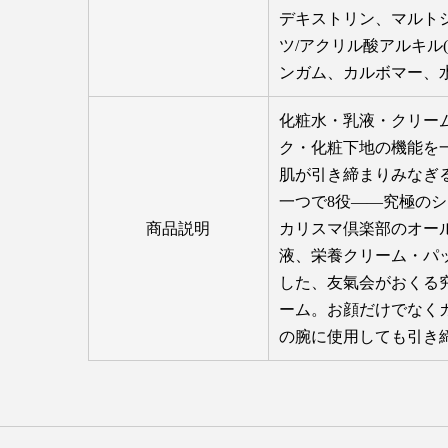
デキストリン、マルト
ツ/アクリル酸アルキル(
ンガム、カルボマー、
化粧水・乳液・クリー
ク・化粧下地の機能を
肌が引き締まりみなぎ
一つで8役――究極の
商品説明
カリスマ倶楽部のオー
液、栄養クリーム・パ
した、友氣会がおくる
ーム。お顔だけでなく
の腕に使用しても引き