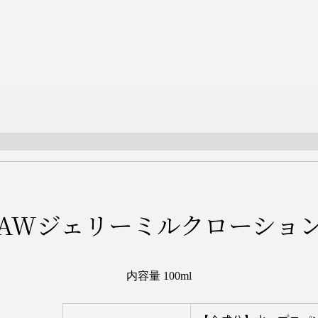
AWジェリーミルクローショ
内容量 100ml